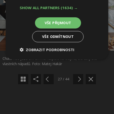
SHOW ALL PARTNERS
(1634) →
VŠE PŘIJMOUT
VŠE ODMÍTNOUT
Sdílet na Facebooku
ZOBRAZIT PODROBNOSTI
Chata nad jezerem Uri má respekt ke krajině, ale taky sílu
Nezbytně
Výkonové
Soubory
Sdílet na Pinterestu
vlastních nápadů. Foto: Matej Hakár
nutné
soubory
cílení
soubory
27 / 44
Funkční soubory
Nezařazené
soubory