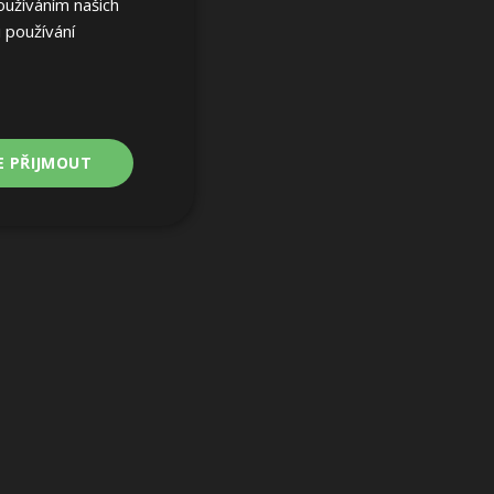
oužíváním našich
 používání
E PŘIJMOUT
Nezařazené
soubory
ařazené soubory
 a správa účtu.