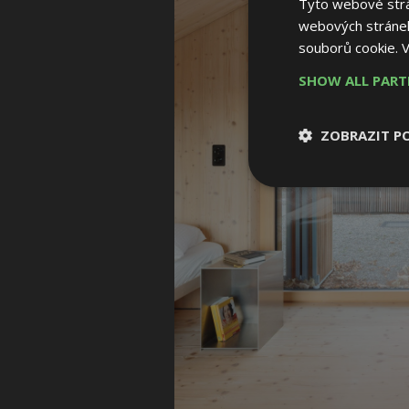
Tyto webové strán
webových stránek
souborů cookie.
V
SHOW ALL PAR
ZOBRAZIT P
Nezbytně nutn
soubory
Nezbytně nutné
Nezbytně nutné soubo
Webové stránky nelz