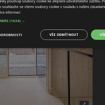
ky používají soubory cookie ke zlepšení uživatelského zážitku. P
 souhlasíte se všemi soubory cookie v souladu s našimi zásadami
íce informací
TNERS
(1634) →
ODROBNOSTI
VŠE ODMÍTNOUT
VŠ
é
Výkonové
Soubory cílení
Funkční soubory
soubory
 soubory
Výkonové soubory
Soubory cílení
Funkční soubory
Nez
ry cookie umožňují základní funkce webových stránek, jako je přihlášení uživatele
e bez nezbytně nutných souborů cookie správně používat.
Provider
/