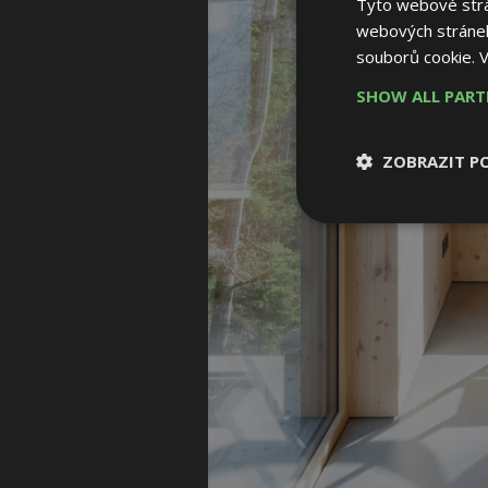
Tyto webové strán
webových stránek
souborů cookie.
V
SHOW ALL PAR
ZOBRAZIT P
Nezbytně nutn
soubory
Nezbytně nutné
Nezbytně nutné soubo
Webové stránky nelz