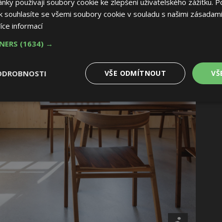
ky používají soubory cookie ke zlepšení uživatelského zážitku. P
 souhlasíte se všemi soubory cookie v souladu s našimi zásadami
íce informací
TNERS
(1634) →
ODROBNOSTI
VŠE ODMÍTNOUT
VŠ
é
Výkonové
Soubory cílení
Funkční soubory
soubory
 soubory
Výkonové soubory
Soubory cílení
Funkční soubory
Nez
ry cookie umožňují základní funkce webových stránek, jako je přihlášení uživatele
e bez nezbytně nutných souborů cookie správně používat.
Provider
/