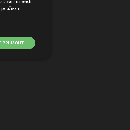
oužíváním našich
 používání
E PŘIJMOUT
Nezařazené
soubory
ařazené soubory
 a správa účtu.