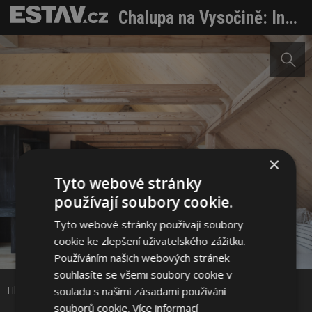
Chalupa na Vysočině: Intimní útočiště před ruchem města
×
Tyto webové stránky
používají soubory cookie.
Tyto webové stránky používají soubory
cookie ke zlepšení uživatelského zážitku.
Sdílet na Facebooku
Používáním našich webových stránek
souhlasíte se všemi soubory cookie v
Sdílet na Pinterestu
Hlavní obytná místnost a kuchyně. Foto: Radek Šrettr Úlehla
souladu s našimi zásadami používání
souborů cookie.
Více informací