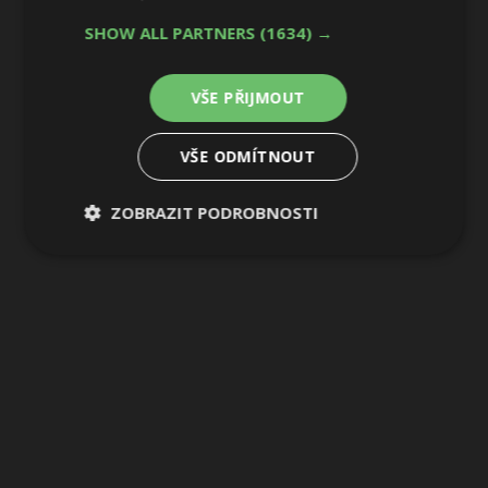
23 / 28
SHOW ALL PARTNERS
(1634) →
VŠE PŘIJMOUT
VŠE ODMÍTNOUT
ZOBRAZIT PODROBNOSTI
Nezbytně
Výkonové
Soubory
nutné
soubory
cílení
soubory
Funkční soubory
Nezařazené
soubory