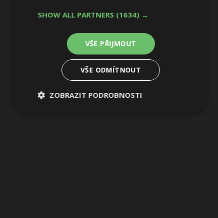
1 / 10
SHOW ALL PARTNERS
(1634) →
VŠE PŘIJMOUT
VŠE ODMÍTNOUT
ZOBRAZIT PODROBNOSTI
Nezbytně
Výkonové
Soubory
nutné
soubory
cílení
soubory
Funkční soubory
Nezařazené
soubory