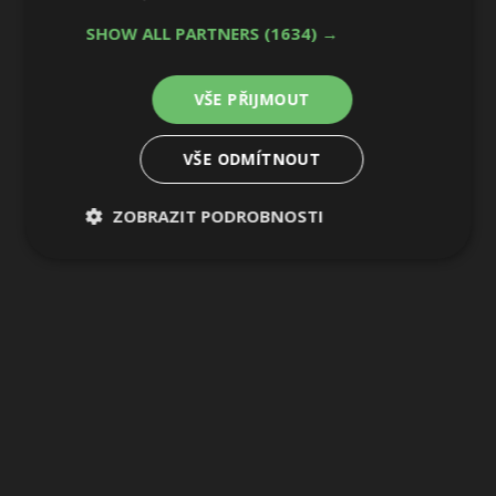
SHOW ALL PARTNERS
(1634) →
VŠE PŘIJMOUT
VŠE ODMÍTNOUT
ZOBRAZIT PODROBNOSTI
Nezbytně
Výkonové
Soubory
nutné
soubory
cílení
soubory
Funkční soubory
Nezařazené
soubory