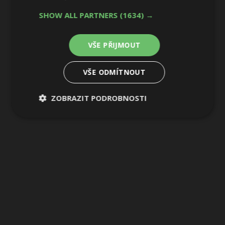
8 / 9
SHOW ALL PARTNERS
(1634) →
VŠE PŘIJMOUT
VŠE ODMÍTNOUT
ZOBRAZIT PODROBNOSTI
Nezbytně
Výkonové
Soubory
nutné
soubory
cílení
soubory
Funkční soubory
Nezařazené
soubory