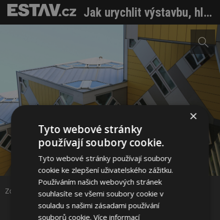
Jak urychlit výstavbu, hlídat kvalitu i rozpočet. Odborníci nabízejí řešení
×
Tyto webové stránky
používají soubory cookie.
Sdílet na Facebooku
Tyto webové stránky používají soubory
cookie ke zlepšení uživatelského zážitku.
Používáním našich webových stránek
Sdílet na Pinterestu
Zdroj: Pexels – Slichoart
souhlasíte se všemi soubory cookie v
souladu s našimi zásadami používání
souborů cookie.
Více informací