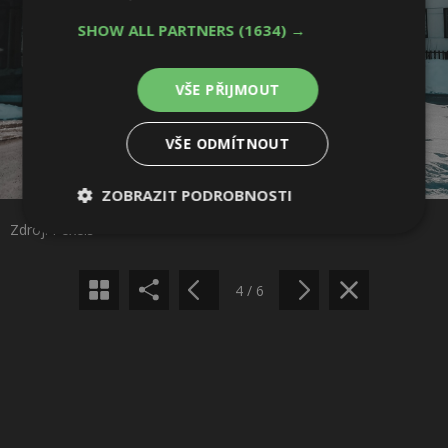
SHOW ALL PARTNERS
(1634) →
VŠE PŘIJMOUT
VŠE ODMÍTNOUT
Sdílet na Facebooku
ZOBRAZIT PODROBNOSTI
Sdílet na Pinterestu
Zdroj: Pexels
Nezbytně
Výkonové
Soubory
nutné
soubory
cílení
soubory
4 / 6
Funkční soubory
Nezařazené
soubory