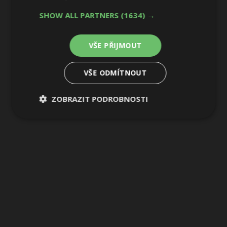
SHOW ALL PARTNERS
(1634) →
VŠE PŘIJMOUT
VŠE ODMÍTNOUT
ZOBRAZIT PODROBNOSTI
Nezbytně
Výkonové
Soubory
nutné
soubory
cílení
soubory
Funkční soubory
Nezařazené
soubory