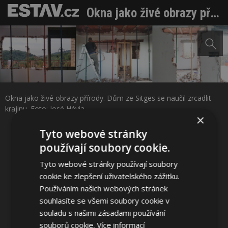
Okna jako živé obrazy přírody. Dům ze Sitges se naučil zrcadlit krajinu
Sdílet na Facebooku
Okna jako živé obrazy přírody. Dům ze Sitges se naučil zrcadlit
Sdílet na Pinterestu
krajinu. Foto: José Hévia
×
Tyto webové stránky
24 / 28
používají soubory cookie.
Tyto webové stránky používají soubory
cookie ke zlepšení uživatelského zážitku.
Používáním našich webových stránek
souhlasíte se všemi soubory cookie v
souladu s našimi zásadami používání
souborů cookie.
Více informací