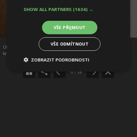
SHOW ALL PARTNERS
(1634) →
VŠE PŘIJMOUT
Sdílet na Facebooku
VŠE ODMÍTNOUT
Okna jako živé obrazy přírody. Dům ze Sitges se naučil zrcadlit
Sdílet na Pinterestu
krajinu. Foto: José Hévia
ZOBRAZIT PODROBNOSTI
6 / 28
Nezbytně
Výkonové
Soubory
nutné
soubory
cílení
soubory
Funkční soubory
Nezařazené
soubory