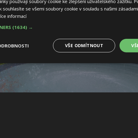
ky používají soubory cookie ke zlepšení uživatelského zážitku. P
 souhlasíte se všemi soubory cookie v souladu s našimi zásadami
íce informací
TNERS
(1634) →
ODROBNOSTI
VŠE ODMÍTNOUT
VŠ
é
Výkonové
Soubory cílení
Funkční soubory
soubory
 soubory
Výkonové soubory
Soubory cílení
Funkční soubory
Nez
ry cookie umožňují základní funkce webových stránek, jako je přihlášení uživatele
e bez nezbytně nutných souborů cookie správně používat.
Provider
/