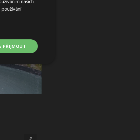
oužíváním našich
 používání
E PŘIJMOUT
Nezařazené
soubory
ařazené soubory
 a správa účtu.