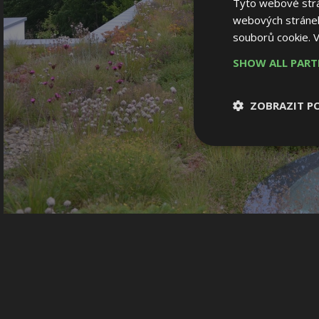
Tyto webové strán
webových stránek
souborů cookie.
V
SHOW ALL PAR
ZOBRAZIT P
Nezbytně nutn
soubory
Nezbytně nutné
Nezbytně nutné soubo
Webové stránky nelz