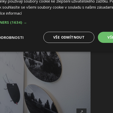
ky používají soubory cookie ke zlepšení uživatelského zážitku. P
 souhlasíte se všemi soubory cookie v souladu s našimi zásadami
íce informací
TNERS
(1634) →
ODROBNOSTI
VŠE ODMÍTNOUT
VŠ
é
Výkonové
Soubory cílení
Funkční soubory
soubory
 soubory
Výkonové soubory
Soubory cílení
Funkční soubory
Nez
ry cookie umožňují základní funkce webových stránek, jako je přihlášení uživatele
e bez nezbytně nutných souborů cookie správně používat.
Provider
/