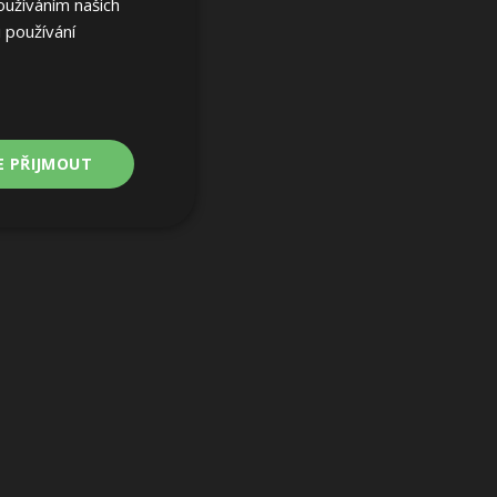
oužíváním našich
 používání
E PŘIJMOUT
Nezařazené
soubory
ařazené soubory
 a správa účtu.