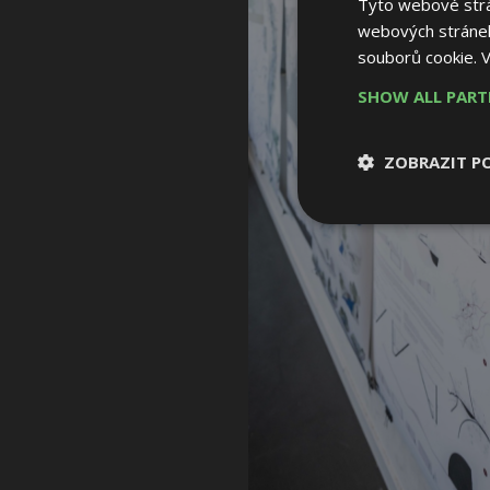
Tyto webové strán
webových stránek
souborů cookie.
V
SHOW ALL PAR
ZOBRAZIT P
Nezbytně nutn
soubory
Nezbytně nutné
Nezbytně nutné soubo
Webové stránky nelz