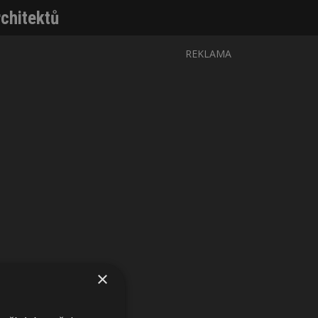
rchitektů
REKLAMA
×