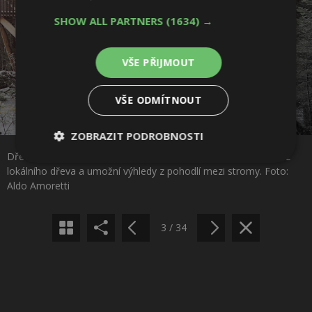
SHOW ALL PARTNERS
(1634) →
VŠE PŘIJMOUT
VŠE ODMÍTNOUT
ZOBRAZIT PODROBNOSTI
Sdílet na Facebooku
Dřevěné chaty na chůdách zabodovaly v lesnaté krajině. Jsou z
Nezbytně
Výkonové
Soubory
lokálního dřeva a umožní výhledy z pohodlí mezi stromy. Foto:
nutné
soubory
cílení
Sdílet na Pinterestu
Aldo Amoretti
soubory
3 / 34
Funkční soubory
Nezařazené
soubory