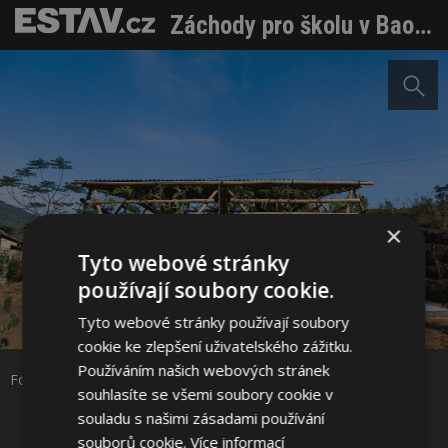
Záchody pro školu v Bao Lac: Moderní zázemí z hlíny a bambusu
×
Tyto webové stránky
používají soubory cookie.
Sdílet na Facebooku
Tyto webové stránky používají soubory
cookie ke zlepšení uživatelského zážitku.
Sdílet na Pinterestu
Používáním našich webových stránek
Foto: Doan Thanh Ha
souhlasíte se všemi soubory cookie v
souladu s našimi zásadami používání
30 / 39
souborů cookie.
Více informací