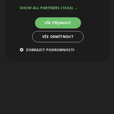
SHOW ALL PARTNERS
(1634) →
VŠE PŘIJMOUT
VŠE ODMÍTNOUT
ZOBRAZIT PODROBNOSTI
Nezbytně
Výkonové
Soubory
nutné
soubory
cílení
soubory
Funkční soubory
Nezařazené
soubory