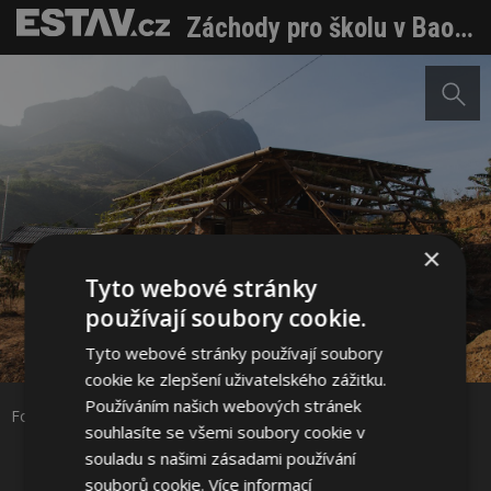
Záchody pro školu v Bao Lac: Moderní zázemí z hlíny a bambusu
×
Tyto webové stránky
používají soubory cookie.
Sdílet na Facebooku
Tyto webové stránky používají soubory
cookie ke zlepšení uživatelského zážitku.
Sdílet na Pinterestu
Používáním našich webových stránek
Foto: Doan Thanh Ha
souhlasíte se všemi soubory cookie v
souladu s našimi zásadami používání
24 / 39
souborů cookie.
Více informací