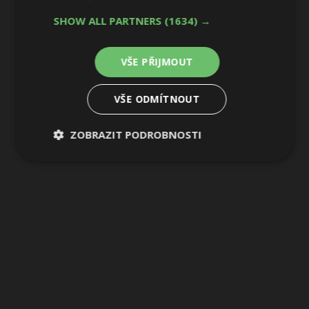
SHOW ALL PARTNERS
(1634) →
VŠE PŘIJMOUT
VŠE ODMÍTNOUT
ZOBRAZIT PODROBNOSTI
Nezbytně
Výkonové
Soubory
nutné
soubory
cílení
soubory
Funkční soubory
Nezařazené
soubory