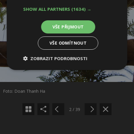
SHOW ALL PARTNERS
(1634) →
VŠE PŘIJMOUT
VŠE ODMÍTNOUT
ZOBRAZIT PODROBNOSTI
Sdílet na Facebooku
Nezbytně
Výkonové
Soubory
nutné
soubory
cílení
soubory
Sdílet na Pinterestu
Foto: Doan Thanh Ha
Funkční soubory
Nezařazené
soubory
2 / 39