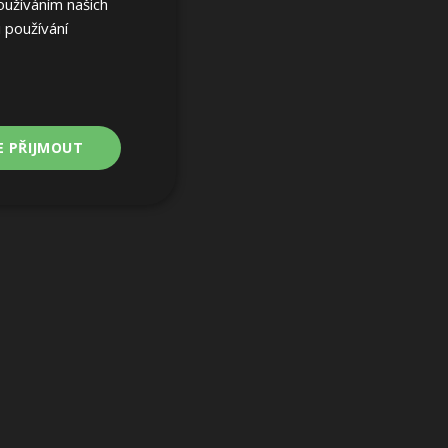
oužíváním našich
 používání
E PŘIJMOUT
Nezařazené
soubory
ařazené soubory
 a správa účtu.