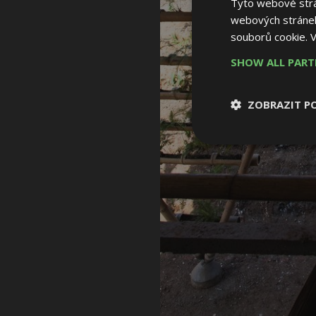
Tyto webové strán
webových stránek
souborů cookie.
V
SHOW ALL PAR
ZOBRAZIT P
Nezbytně nutn
soubory
Nezbytně nutné
Nezbytně nutné soubo
Webové stránky nelz