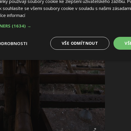
ky používají soubory cookie ke zlepšení uživatelského zážitku. P
 souhlasíte se všemi soubory cookie v souladu s našimi zásadami
íce informací
TNERS
(1634) →
ODROBNOSTI
VŠE ODMÍTNOUT
VŠ
é
Výkonové
Soubory cílení
Funkční soubory
soubory
 soubory
Výkonové soubory
Soubory cílení
Funkční soubory
Nez
ry cookie umožňují základní funkce webových stránek, jako je přihlášení uživatele
e bez nezbytně nutných souborů cookie správně používat.
Provider
/