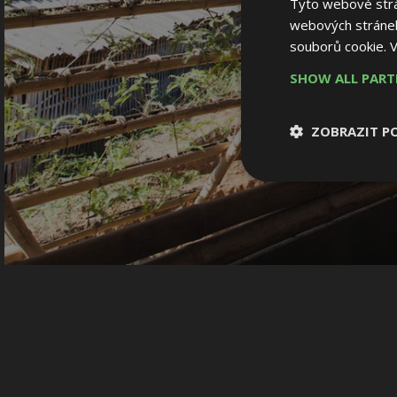
Tyto webové strán
webových stránek
souborů cookie.
V
SHOW ALL PAR
ZOBRAZIT P
Nezbytně nutn
soubory
Nezbytně nutné
Nezbytně nutné soubo
Webové stránky nelz