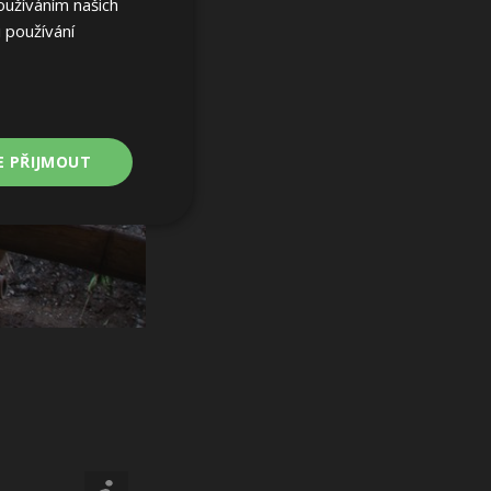
oužíváním našich
 používání
E PŘIJMOUT
Nezařazené
soubory
ařazené soubory
 a správa účtu.