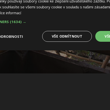
ky používají soubory cookie ke zlepšení uživatelského zážitku. P
 souhlasíte se všemi soubory cookie v souladu s našimi zásadami
íce informací
TNERS
(1634) →
ODROBNOSTI
VŠE ODMÍTNOUT
VŠ
é
Výkonové
Soubory cílení
Funkční soubory
soubory
 soubory
Výkonové soubory
Soubory cílení
Funkční soubory
Nez
ry cookie umožňují základní funkce webových stránek, jako je přihlášení uživatele
e bez nezbytně nutných souborů cookie správně používat.
Provider
/