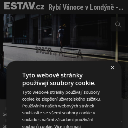
Rybí Vánoce v Londýně - v restauraci Tincan
×
Tyto webové stránky
používají soubory cookie.
Tyto webové stránky používají soubory
cookie ke zlepšení uživatelského zážitku.
Používáním našich webových stránek
Tincan, navržený studiem AL_A za podpory DuPont™ Corian®.
souhlasíte se všemi soubory cookie v
Šestiměsíční restaurační projekt v rušné londýnské čtvrti Soho.
Sdílet na Facebooku
souladu s našimi zásadami používání
Tincan nabízí konzervované ryby a mořské plody nejvyšší kvality.
souborů cookie.
Více informací
Špičkový povrch DuPont™ Corian® je použit na vnitřní stěny a