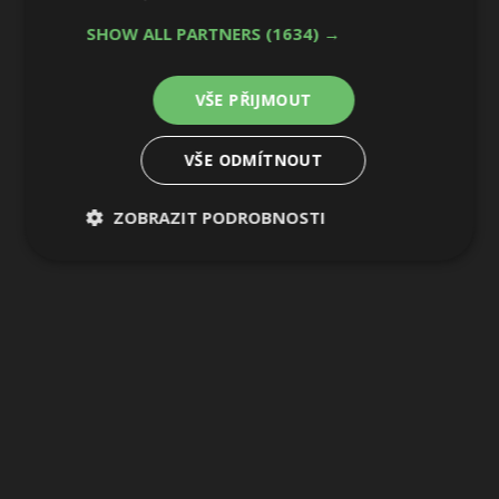
22 / 41
SHOW ALL PARTNERS
(1634) →
VŠE PŘIJMOUT
VŠE ODMÍTNOUT
ZOBRAZIT PODROBNOSTI
Nezbytně
Výkonové
Soubory
nutné
soubory
cílení
soubory
Funkční soubory
Nezařazené
soubory