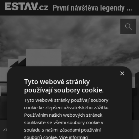
První návštěva legendy světového designu v Praze. Starck přinesl světlo
×
Tyto webové stránky
používají soubory cookie.
Tyto webové stránky používají soubory
Sdílet na Facebooku
cookie ke zlepšení uživatelského zážitku.
Používáním našich webových stránek
souhlasíte se všemi soubory cookie v
Sdílet na Pinterestu
Zdroj: Lighting in the Rain
souladu s našimi zásadami používání
souborů cookie.
Více informací