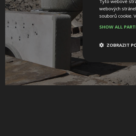
Tyto webové strán
webových stránek
souborů cookie.
V
SHOW ALL PAR
ZOBRAZIT P
Nezbytně nutn
soubory
Nezbytně nutné
Nezbytně nutné soubo
Webové stránky nelz