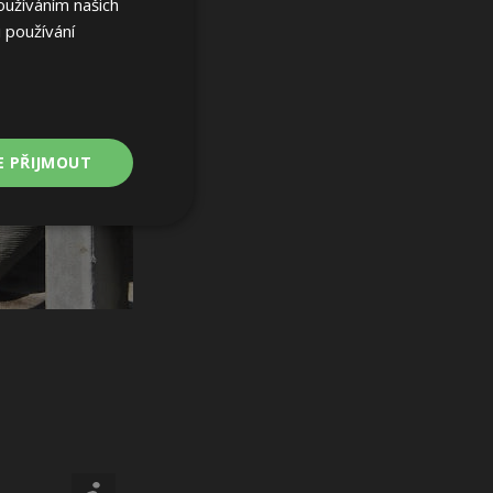
oužíváním našich
 používání
E PŘIJMOUT
Nezařazené
soubory
ařazené soubory
 a správa účtu.