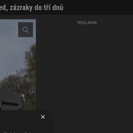
d, zázraky do tří dnů
REKLAMA
×