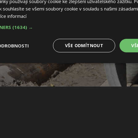
ky používají soubory cookie ke zlepšení uživatelského zážitku. P
 souhlasíte se všemi soubory cookie v souladu s našimi zásadami
íce informací
TNERS
(1634) →
ODROBNOSTI
VŠE ODMÍTNOUT
VŠ
é
Výkonové
Soubory cílení
Funkční soubory
soubory
 soubory
Výkonové soubory
Soubory cílení
Funkční soubory
Nez
ry cookie umožňují základní funkce webových stránek, jako je přihlášení uživatele
e bez nezbytně nutných souborů cookie správně používat.
Provider
/