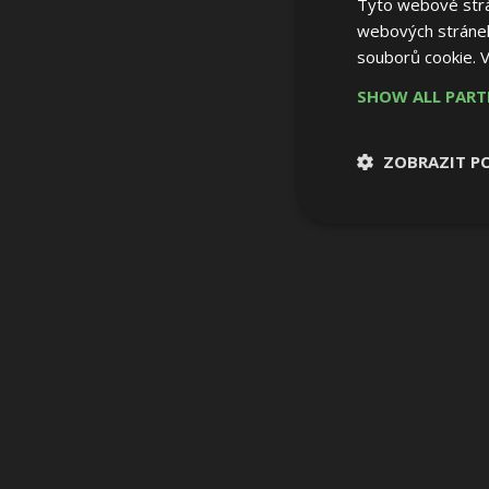
Tyto webové strán
webových stránek
souborů cookie.
V
SHOW ALL PAR
ZOBRAZIT P
Nezbytně nutn
soubory
Nezbytně nutné
Nezbytně nutné soubo
Webové stránky nelz