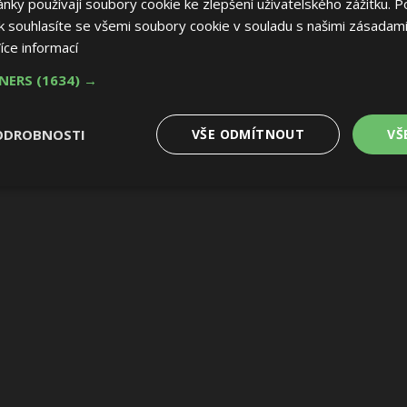
ky používají soubory cookie ke zlepšení uživatelského zážitku. P
 souhlasíte se všemi soubory cookie v souladu s našimi zásadami
íce informací
TNERS
(1634) →
ODROBNOSTI
VŠE ODMÍTNOUT
VŠ
é
Výkonové
Soubory cílení
Funkční soubory
soubory
 soubory
Výkonové soubory
Soubory cílení
Funkční soubory
Nez
ry cookie umožňují základní funkce webových stránek, jako je přihlášení uživatele
e bez nezbytně nutných souborů cookie správně používat.
Provider
/