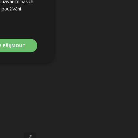
oužíváním našich
 používání
E PŘIJMOUT
Nezařazené
soubory
ařazené soubory
 a správa účtu.