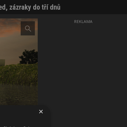
d, zázraky do tří dnů
REKLAMA
×