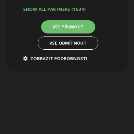
SHOW ALL PARTNERS
(1634) →
VŠE PŘIJMOUT
VŠE ODMÍTNOUT
ZOBRAZIT PODROBNOSTI
Nezbytně
Výkonové
Soubory
nutné
soubory
cílení
soubory
Funkční soubory
Nezařazené
soubory