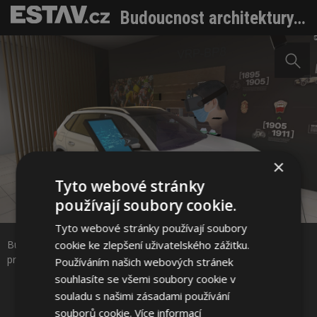
Budoucnost architektury. Virtuální hala umožňuje procházet projekt ve skutečné velikosti
×
Tyto webové stránky
používají soubory cookie.
Sdílet na Facebooku
Tyto webové stránky používají soubory
cookie ke zlepšení uživatelského zážitku.
Budoucnost architektury. Virtuální hala umožňuje procházet
Sdílet na Pinterestu
projekt ve skutečné velikosti Zdroj: Virtuplex.cz
Používáním našich webových stránek
souhlasíte se všemi soubory cookie v
souladu s našimi zásadami používání
13 / 14
souborů cookie.
Více informací