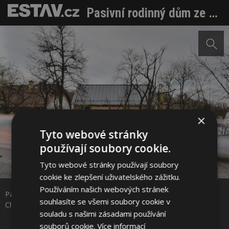
Pasivní rodinný dům ze dřeva na hraně strmého svahu
×
Tyto webové stránky
používají soubory cookie.
Tyto webové stránky používají soubory
Sdílet na Facebooku
cookie ke zlepšení uživatelského zážitku.
Používáním našich webových stránek
Pasivní rodinný dům ze dřeva na hraně strmého svahu Foto:
Sdílet na Pinterestu
souhlasíte se všemi soubory cookie v
Chytrý dům, s.r.o.
souladu s našimi zásadami používání
souborů cookie.
Více informací