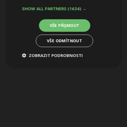
9 / 26
SHOW ALL PARTNERS
(1634) →
VŠE PŘIJMOUT
VŠE ODMÍTNOUT
ZOBRAZIT PODROBNOSTI
Nezbytně
Výkonové
Soubory
nutné
soubory
cílení
soubory
Funkční soubory
Nezařazené
soubory