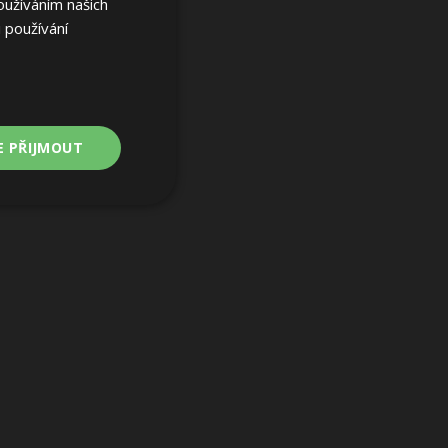
oužíváním našich
 používání
E PŘIJMOUT
Nezařazené
soubory
ařazené soubory
 a správa účtu.