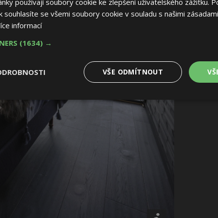
ky používají soubory cookie ke zlepšení uživatelského zážitku. P
 souhlasíte se všemi soubory cookie v souladu s našimi zásadami
íce informací
TNERS
(1634) →
ODROBNOSTI
VŠE ODMÍTNOUT
VŠ
é
Výkonové
Soubory cílení
Funkční soubory
soubory
 soubory
Výkonové soubory
Soubory cílení
Funkční soubory
Nez
ry cookie umožňují základní funkce webových stránek, jako je přihlášení uživatele
e bez nezbytně nutných souborů cookie správně používat.
Provider
/