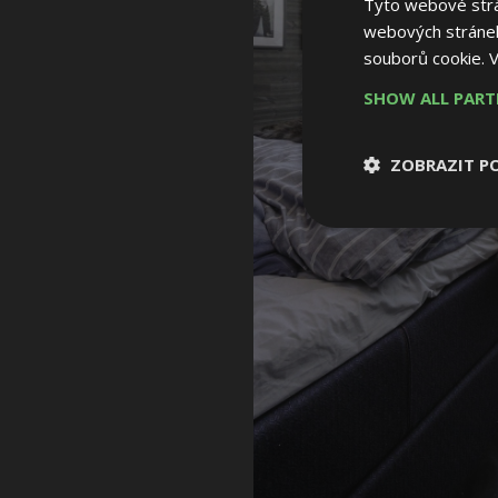
Tyto webové strán
webových stránek
souborů cookie.
V
SHOW ALL PAR
ZOBRAZIT P
Nezbytně nutn
soubory
Nezbytně nutné
Nezbytně nutné soubo
Webové stránky nelz