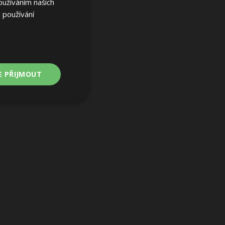
oužíváním našich
 používání
E PŘIJMOUT
Nezařazené
soubory
ařazené soubory
 a správa účtu.