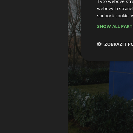
Tyto webové strán
webových stránek
souborů cookie.
V
SHOW ALL PAR
ZOBRAZIT P
Nezbytně nutn
soubory
Nezbytně nutné
Nezbytně nutné soubo
Webové stránky nelz