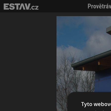
Provětráv
Tyto webové