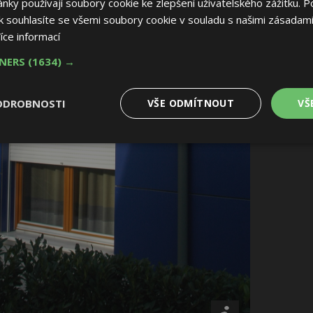
ky používají soubory cookie ke zlepšení uživatelského zážitku. P
 souhlasíte se všemi soubory cookie v souladu s našimi zásadami
íce informací
TNERS
(1634) →
ODROBNOSTI
VŠE ODMÍTNOUT
VŠ
é
Výkonové
Soubory cílení
Funkční soubory
soubory
 soubory
Výkonové soubory
Soubory cílení
Funkční soubory
Nez
ry cookie umožňují základní funkce webových stránek, jako je přihlášení uživatele
e bez nezbytně nutných souborů cookie správně používat.
Provider
/