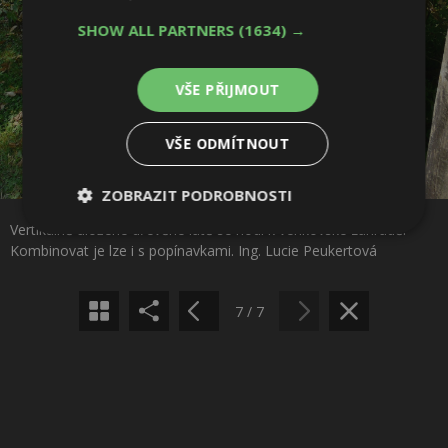
SHOW ALL PARTNERS
(1634) →
VŠE PŘIJMOUT
VŠE ODMÍTNOUT
Sdílet na Facebooku
ZOBRAZIT PODROBNOSTI
Vertikálně uložené dřevěné latě se hodí k venkovské zahradě.
Nezbytně
Výkonové
Soubory
Sdílet na Pinterestu
Kombinovat je lze i s popínavkami. Ing. Lucie Peukertová
nutné
soubory
cílení
soubory
7 / 7
Funkční soubory
Nezařazené
soubory