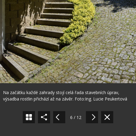
Sdílet na Facebooku
Na začátku každé zahrady stojí celá řada stavebních úprav,
Sdílet na Pinterestu
výsadba rostlin přichází až na závěr. Foto:Ing. Lucie Peukertová
6 / 12