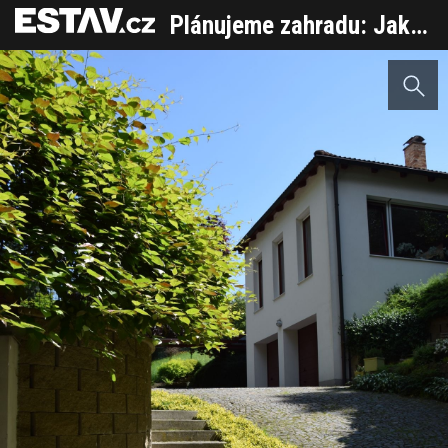
Plánujeme zahradu: Jak promýšlet zpevněné plochy a vodní prvky