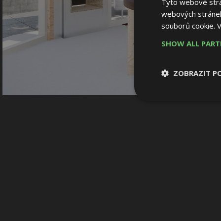
Tyto webové strán
webových stránek
souborů cookie.
V
SHOW ALL PAR
ZOBRAZIT P
Nezbytně nutn
soubory
Nezbytně nutné
Nezbytně nutné soubo
Webové stránky nelz