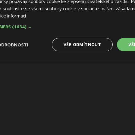
ky používají soubory cookie ke zlepšení uživatelského zážitku. P
 souhlasíte se všemi soubory cookie v souladu s našimi zásadami
íce informací
TNERS
(1634) →
ODROBNOSTI
VŠE ODMÍTNOUT
VŠ
é
Výkonové
Soubory cílení
Funkční soubory
soubory
 soubory
Výkonové soubory
Soubory cílení
Funkční soubory
Nez
ry cookie umožňují základní funkce webových stránek, jako je přihlášení uživatele
e bez nezbytně nutných souborů cookie správně používat.
Provider
/