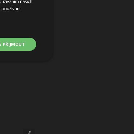
oužíváním našich
 používání
E PŘIJMOUT
Nezařazené
soubory
ařazené soubory
 a správa účtu.