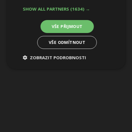
5 / 14
SHOW ALL PARTNERS
(1634) →
VŠE PŘIJMOUT
VŠE ODMÍTNOUT
ZOBRAZIT PODROBNOSTI
Nezbytně
Výkonové
Soubory
nutné
soubory
cílení
soubory
Funkční soubory
Nezařazené
soubory