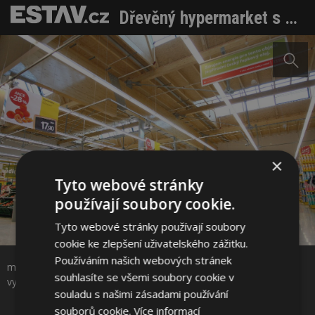
Dřevěný hypermarket s nulovou uhlíkovou stopou
×
Tyto webové stránky
používají soubory cookie.
Tyto webové stránky používají soubory
Sdílet na Facebooku
cookie ke zlepšení uživatelského zážitku.
Používáním našich webových stránek
mohutné lepené nosníky i ocelové výztuhy jsou zákazníkům
Sdílet na Pinterestu
souhlasíte se všemi soubory cookie v
vystaveny na obdiv © Tiskové oddělení TESCO Stores ČR a. s.
souladu s našimi zásadami používání
souborů cookie.
Více informací