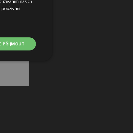
oužíváním našich
 používání
E PŘIJMOUT
Nezařazené
soubory
ařazené soubory
 a správa účtu.