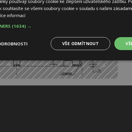
ky používají soubory cookie ke zlepšení uživatelského zážitku. P
 souhlasíte se všemi soubory cookie v souladu s našimi zásadami
íce informací
TNERS
(1634) →
ODROBNOSTI
VŠE ODMÍTNOUT
VŠ
é
Výkonové
Soubory cílení
Funkční soubory
soubory
 soubory
Výkonové soubory
Soubory cílení
Funkční soubory
Nez
ry cookie umožňují základní funkce webových stránek, jako je přihlášení uživatele
e bez nezbytně nutných souborů cookie správně používat.
Provider
/