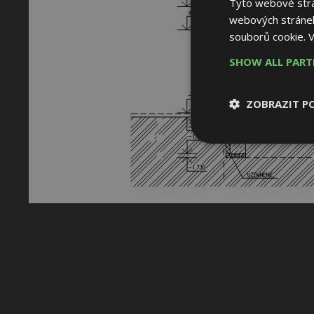
Tyto webové strán
webových stránek
souborů cookie.
V
SHOW ALL PAR
ZOBRAZIT P
Nezbytně nutn
soubory
Nezbytně nutné
Nezbytně nutné soubo
Webové stránky nelz