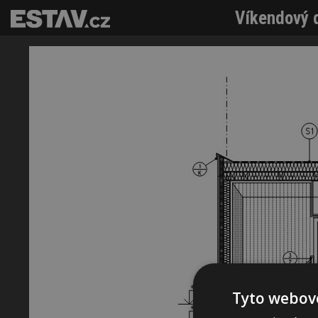
Víkendový d
Tyto webové