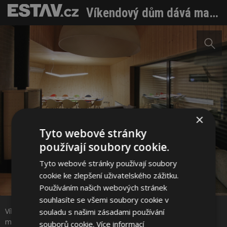
Víkendový dům dává majiteli svobodu. Na chatu jezdit nemusí, má ji na své zahradě
×
Tyto webové stránky
používají soubory cookie.
Tyto webové stránky používají soubory
cookie ke zlepšení uživatelského zážitku.
Sdílet na Facebooku
Používáním našich webových stránek
souhlasíte se všemi soubory cookie v
Víkendový dům dává majiteli svobodu. Na chatu jezdit nemusí,
souladu s našimi zásadami používání
Sdílet na Pinterestu
má ji na své zahradě Foto: Dano Veselsky
souborů cookie.
Více informací