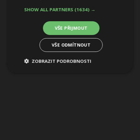
SHOW ALL PARTNERS
(1634) →
9 / 17
VŠE PŘIJMOUT
VŠE ODMÍTNOUT
ZOBRAZIT PODROBNOSTI
Nezbytně
Výkonové
Soubory
nutné
soubory
cílení
soubory
Funkční soubory
Nezařazené
soubory