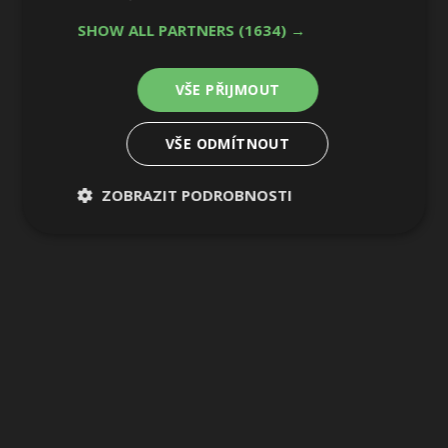
SHOW ALL PARTNERS
(1634) →
VŠE PŘIJMOUT
VŠE ODMÍTNOUT
ZOBRAZIT PODROBNOSTI
Nezbytně
Výkonové
Soubory
nutné
soubory
cílení
soubory
Funkční soubory
Nezařazené
soubory