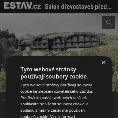
Salon dřevostaveb představí to nejlepší z dřevěné architektury. Přednášet budou zahraniční hosté
×
Tyto webové stránky
používají soubory cookie.
Sdílet na Facebooku
Tyto webové stránky používají soubory
cookie ke zlepšení uživatelského zážitku.
Sdílet na Pinterestu
Používáním našich webových stránek
Hotel Milla Montis Zdroj: Peter Pichler Architecture
souhlasíte se všemi soubory cookie v
souladu s našimi zásadami používání
1 / 6
souborů cookie.
Více informací