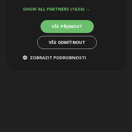
4 / 26
SHOW ALL PARTNERS
(1634) →
VŠE PŘIJMOUT
VŠE ODMÍTNOUT
ZOBRAZIT PODROBNOSTI
Nezbytně
Výkonové
Soubory
nutné
soubory
cílení
soubory
Funkční soubory
Nezařazené
soubory