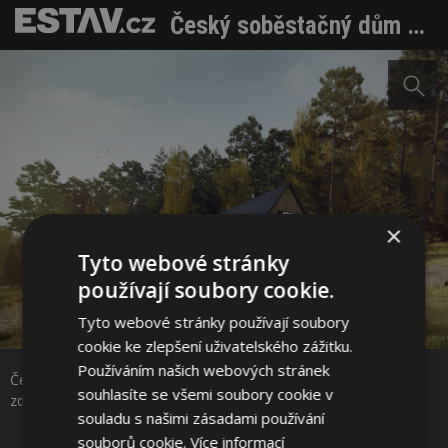
Český soběstačný dům zahájil stavbu. Budete ho moci navštívit
×
Tyto webové stránky
používají soubory cookie.
Tyto webové stránky používají soubory
Sdílet na Facebooku
cookie ke zlepšení uživatelského zážitku.
Používáním našich webových stránek
Český soběstačný dům zahájil stavbu. Budete ho moci navštívit
Sdílet na Pinterestu
souhlasíte se všemi soubory cookie v
zdroj: Český soběstačný dům
souladu s našimi zásadami používání
souborů cookie.
Více informací