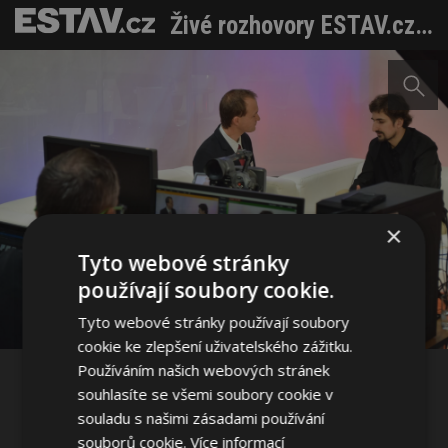
Živé rozhovory ESTAV.cz a TZB-info z For Arch: Den první
×
Sdílet na Facebooku
Tyto webové stránky
používají soubory cookie.
Sdílet na Pinterestu
Tyto webové stránky používají soubory
cookie ke zlepšení uživatelského zážitku.
Používáním našich webových stránek
3 / 5
souhlasíte se všemi soubory cookie v
souladu s našimi zásadami používání
souborů cookie.
Více informací