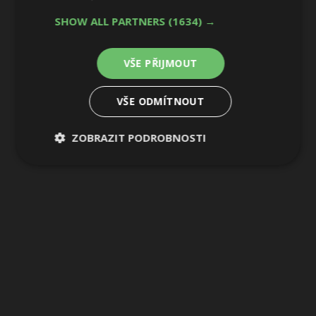
SHOW ALL PARTNERS
(1634) →
VŠE PŘIJMOUT
VŠE ODMÍTNOUT
ZOBRAZIT PODROBNOSTI
Nezbytně
Výkonové
Soubory
nutné
soubory
cílení
soubory
Funkční soubory
Nezařazené
soubory