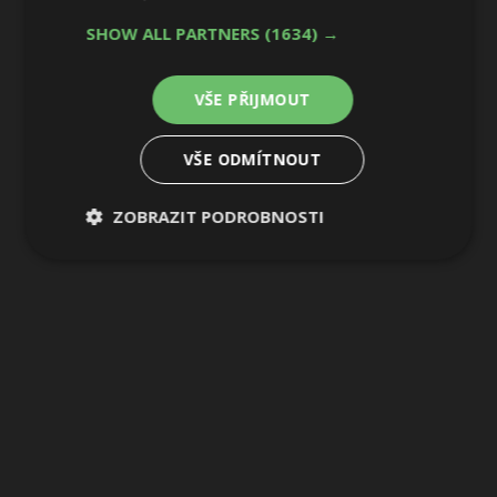
2 / 4
SHOW ALL PARTNERS
(1634) →
VŠE PŘIJMOUT
VŠE ODMÍTNOUT
ZOBRAZIT PODROBNOSTI
Nezbytně
Výkonové
Soubory
nutné
soubory
cílení
soubory
Funkční soubory
Nezařazené
soubory