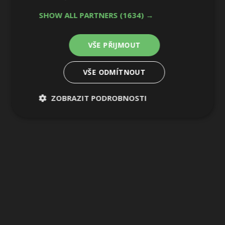
SHOW ALL PARTNERS
(1634) →
VŠE PŘIJMOUT
VŠE ODMÍTNOUT
ZOBRAZIT PODROBNOSTI
Nezbytně
Výkonové
Soubory
nutné
soubory
cílení
soubory
Funkční soubory
Nezařazené
soubory