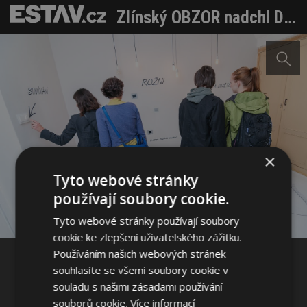
Zlínský OBZOR nadchl DESIGNBLOK svými vypínači určenými nejen na vodu
×
Sdílet na Facebooku
Tyto webové stránky
používají soubory cookie.
Sdílet na Pinterestu
Tyto webové stránky používají soubory
cookie ke zlepšení uživatelského zážitku.
Používáním našich webových stránek
5 / 19
souhlasíte se všemi soubory cookie v
souladu s našimi zásadami používání
souborů cookie.
Více informací