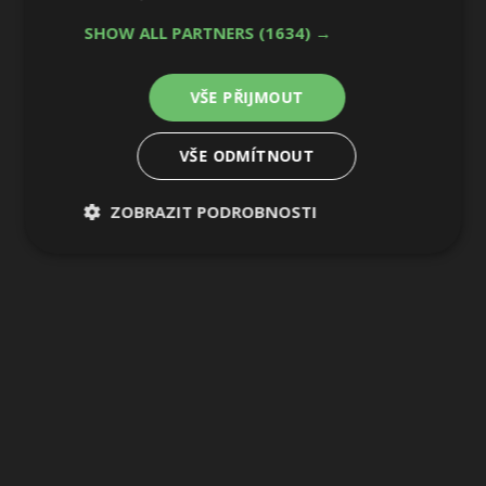
9 / 10
SHOW ALL PARTNERS
(1634) →
VŠE PŘIJMOUT
VŠE ODMÍTNOUT
ZOBRAZIT PODROBNOSTI
Nezbytně
Výkonové
Soubory
nutné
soubory
cílení
soubory
Funkční soubory
Nezařazené
soubory