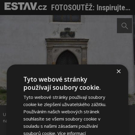
FOTOSOUTĚŽ: Inspirujte se záběry redaktorů. Račte vstoupit do letní soutěže pro každého
×
Tyto webové stránky
používají soubory cookie.
Tyto webové stránky používají soubory
Sdílet na Facebooku
cookie ke zlepšení uživatelského zážitku.
Používáním našich webových stránek
U historických a významných objektů se kladla velká pozornost i
Sdílet na Pinterestu
souhlasíte se všemi soubory cookie v
na podružné vstupy a průchody.
souladu s našimi zásadami používání
souborů cookie.
Více informací