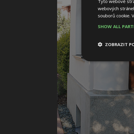
Tyto webové strán
webových stránek
souborů cookie.
V
SHOW ALL PAR
ZOBRAZIT P
Nezbytně nutn
soubory
Nezbytně nutné
Nezbytně nutné soubo
Webové stránky nelz