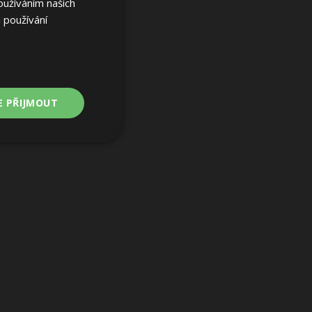
oužíváním našich
 používání
E PŘIJMOUT
Nezařazené
soubory
ařazené soubory
 a správa účtu.