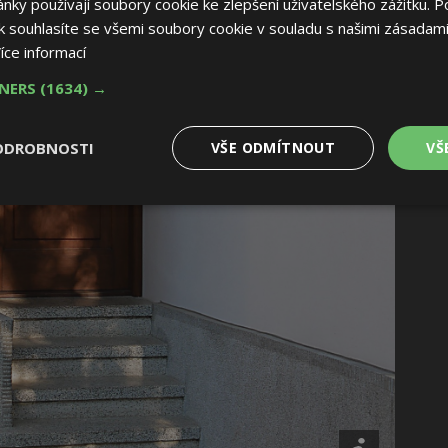
ky používají soubory cookie ke zlepšení uživatelského zážitku. P
 souhlasíte se všemi soubory cookie v souladu s našimi zásadami
íce informací
TNERS
(1634) →
ODROBNOSTI
VŠE ODMÍTNOUT
VŠ
é
Výkonové
Soubory cílení
Funkční soubory
soubory
 soubory
Výkonové soubory
Soubory cílení
Funkční soubory
Nez
ry cookie umožňují základní funkce webových stránek, jako je přihlášení uživatele
e bez nezbytně nutných souborů cookie správně používat.
Provider
/