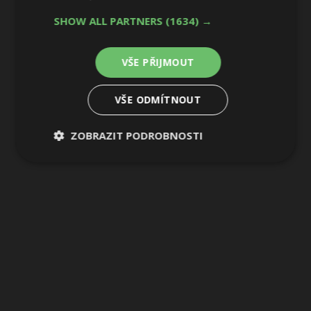
SHOW ALL PARTNERS
(1634) →
VŠE PŘIJMOUT
VŠE ODMÍTNOUT
ZOBRAZIT PODROBNOSTI
Nezbytně
Výkonové
Soubory
nutné
soubory
cílení
soubory
Funkční soubory
Nezařazené
soubory