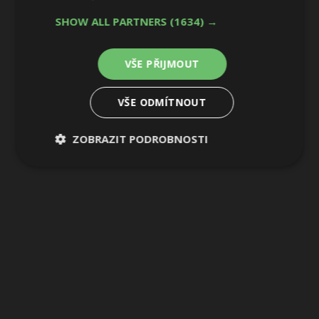
SHOW ALL PARTNERS
(1634) →
VŠE PŘIJMOUT
VŠE ODMÍTNOUT
ZOBRAZIT PODROBNOSTI
Nezbytně
Výkonové
Soubory
nutné
soubory
cílení
soubory
Funkční soubory
Nezařazené
soubory