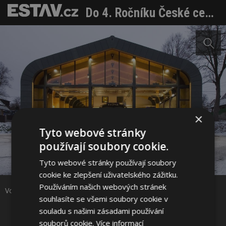
Do 4. Ročníku České ceny za architekturu se přihlásilo 186 realizací
×
Tyto webové stránky
používají soubory cookie.
Sdílet na Facebooku
Tyto webové stránky používají soubory
cookie ke zlepšení uživatelského zážitku.
Sdílet na Pinterestu
Používáním našich webových stránek
Vojtěch Srut - architekt - hasičská zbrojnice Krásná Studánka
souhlasíte se všemi soubory cookie v
souladu s našimi zásadami používání
10 / 12
souborů cookie.
Více informací