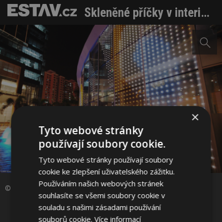
Skleněné příčky v interiéru. Jaké jsou možnosti designu, rozměry a hmotnost
×
Tyto webové stránky
používají soubory cookie.
Sdílet na Facebooku
Tyto webové stránky používají soubory
cookie ke zlepšení uživatelského zážitku.
Používáním našich webových stránek
Sdílet na Pinterestu
© AGC Glass Europe
souhlasíte se všemi soubory cookie v
souladu s našimi zásadami používání
9 / 14
souborů cookie.
Více informací