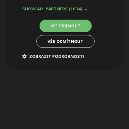
SHOW ALL PARTNERS
(1634) →
VŠE PŘIJMOUT
VŠE ODMÍTNOUT
ZOBRAZIT PODROBNOSTI
Nezbytně
Výkonové
Soubory
nutné
soubory
cílení
soubory
Funkční soubory
Nezařazené
soubory