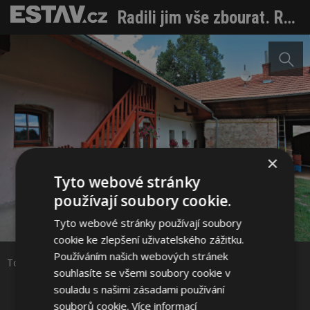
Radili jim vše zbourat. Rekonstrukce statku trvala 10 let, nyní mají krásné bydlení
×
Tyto webové stránky
používají soubory cookie.
Sdílet na Facebooku
Tyto webové stránky používají soubory
cookie ke zlepšení uživatelského zážitku.
Sdílet na Pinterestu
Používáním našich webových stránek
Tohle propojení respektuje duši domečku a má svoje kouzlo…
souhlasíte se všemi soubory cookie v
souladu s našimi zásadami používání
16 / 25
souborů cookie.
Více informací