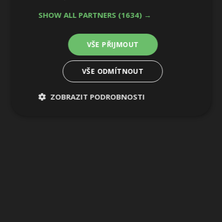
SHOW ALL PARTNERS
(1634) →
VŠE PŘIJMOUT
VŠE ODMÍTNOUT
ZOBRAZIT PODROBNOSTI
Nezbytně
Výkonové
Soubory
nutné
soubory
cílení
soubory
Funkční soubory
Nezařazené
soubory