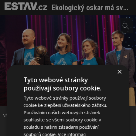
Ekologický oskar má svého majitele
×
Tyto webové stránky
používají soubory cookie.
Sdílet na Facebooku
Tyto webové stránky používají soubory
cookie ke zlepšení uživatelského zážitku.
Sdílet na Pinterestu
Používáním našich webových stránek
Vítěz v kategorii „Mládež“ - projekt AIR House.
souhlasíte se všemi soubory cookie v
souladu s našimi zásadami používání
5 / 9
souborů cookie.
Více informací