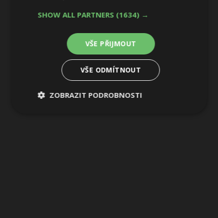
SHOW ALL PARTNERS
(1634) →
VŠE PŘIJMOUT
VŠE ODMÍTNOUT
ZOBRAZIT PODROBNOSTI
Nezbytně
Výkonové
Soubory
nutné
soubory
cílení
soubory
Funkční soubory
Nezařazené
soubory