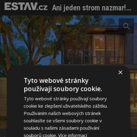
Ani jeden strom nazmar! Stylová rodinná vila se proplétá vzrostlým sadem
×
Tyto webové stránky
používají soubory cookie.
Tyto webové stránky používají soubory
cookie ke zlepšení uživatelského zážitku.
Používáním našich webových stránek
souhlasíte se všemi soubory cookie v
Sdílet na Facebooku
souladu s našimi zásadami používání
souborů cookie.
Více informací