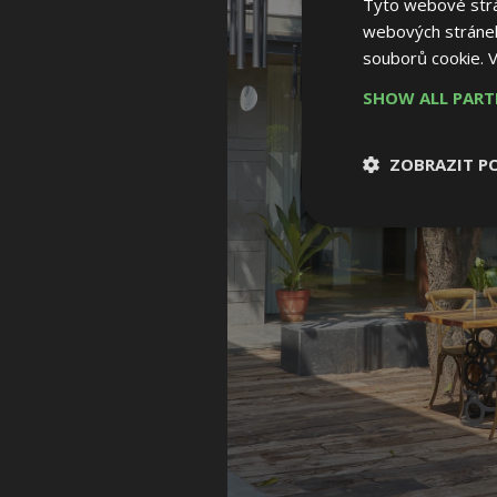
Tyto webové strán
webových stránek
souborů cookie.
V
SHOW ALL PAR
ZOBRAZIT P
Nezbytně nutn
soubory
Nezbytně nutné
Nezbytně nutné soubo
Webové stránky nelz