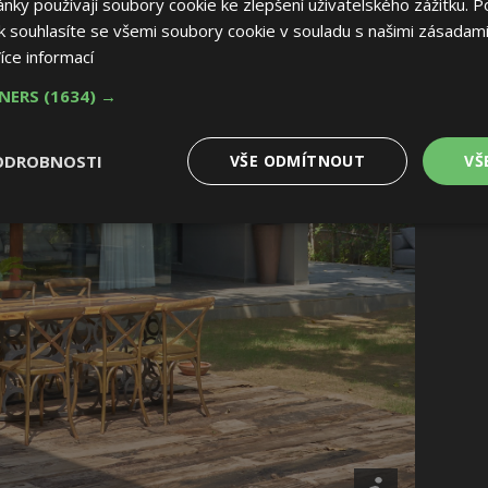
ky používají soubory cookie ke zlepšení uživatelského zážitku. P
 souhlasíte se všemi soubory cookie v souladu s našimi zásadami
íce informací
TNERS
(1634) →
ODROBNOSTI
VŠE ODMÍTNOUT
VŠ
é
Výkonové
Soubory cílení
Funkční soubory
soubory
 soubory
Výkonové soubory
Soubory cílení
Funkční soubory
Nez
ry cookie umožňují základní funkce webových stránek, jako je přihlášení uživatele
e bez nezbytně nutných souborů cookie správně používat.
Provider
/