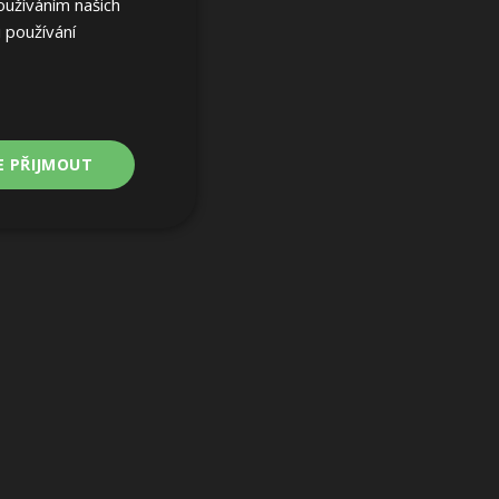
oužíváním našich
 používání
E PŘIJMOUT
Nezařazené
soubory
ařazené soubory
 a správa účtu.