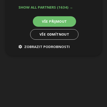
1 / 5
SHOW ALL PARTNERS
(1634) →
VŠE PŘIJMOUT
VŠE ODMÍTNOUT
ZOBRAZIT PODROBNOSTI
Nezbytně
Výkonové
Soubory
nutné
soubory
cílení
soubory
Funkční soubory
Nezařazené
soubory