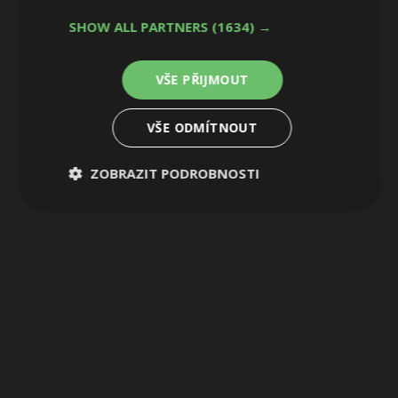
SHOW ALL PARTNERS
(1634) →
VŠE PŘIJMOUT
VŠE ODMÍTNOUT
ZOBRAZIT PODROBNOSTI
Nezbytně
Výkonové
Soubory
nutné
soubory
cílení
soubory
Funkční soubory
Nezařazené
soubory