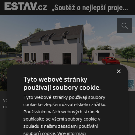
„Soutěž o nejlepší projekt“ pro studenty od společnosti Wienerberger má své vítěze
×
Tyto webové stránky
Sdílet na Facebooku
používají soubory cookie.
Tyto webové stránky používají soubory
Vojtěch Niedermertl, SPŠ stavební Ostrava – 2. místo a speciální
Sdílet na Pinterestu
cookie ke zlepšení uživatelského zážitku.
ocenění Tondach kategorie Projekt rodinného domu
Používáním našich webových stránek
souhlasíte se všemi soubory cookie v
4 / 8
souladu s našimi zásadami používání
souborů cookie.
Více informací