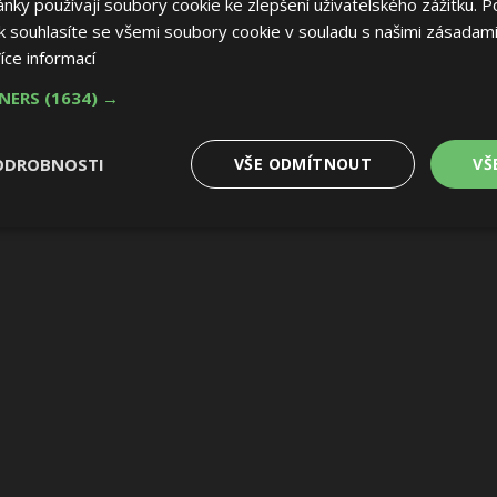
ky používají soubory cookie ke zlepšení uživatelského zážitku. P
 souhlasíte se všemi soubory cookie v souladu s našimi zásadami
íce informací
TNERS
(1634) →
ODROBNOSTI
VŠE ODMÍTNOUT
VŠ
é
Výkonové
Soubory cílení
Funkční soubory
soubory
 soubory
Výkonové soubory
Soubory cílení
Funkční soubory
Nez
ry cookie umožňují základní funkce webových stránek, jako je přihlášení uživatele
e bez nezbytně nutných souborů cookie správně používat.
Provider
/