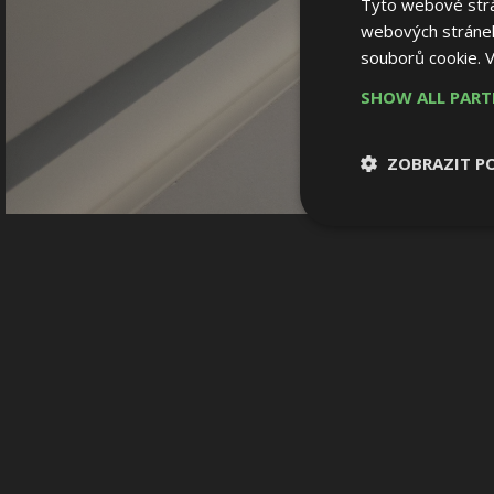
Tyto webové strán
webových stránek
souborů cookie.
V
SHOW ALL PAR
ZOBRAZIT P
Nezbytně nutn
soubory
Nezbytně nutné
Nezbytně nutné soubo
Webové stránky nelz