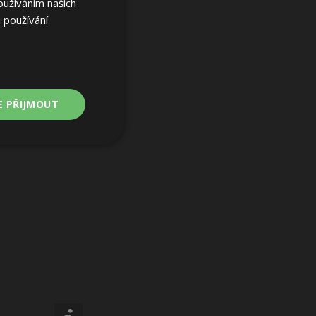
oužíváním našich
 používání
E PŘIJMOUT
Nezařazené
soubory
ařazené soubory
 a správa účtu.