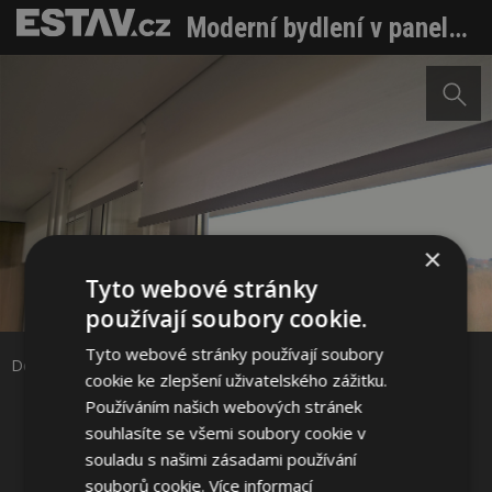
Moderní bydlení v panelovém bytě: Výsledek rekonstrukce a detaily realizace (2. díl)
×
Tyto webové stránky
Sdílet na Facebooku
používají soubory cookie.
Tyto webové stránky používají soubory
Sdílet na Pinterestu
Detail roletek Foto: Ing. arch. Jana Vodičková, AVarchitekti
cookie ke zlepšení uživatelského zážitku.
Používáním našich webových stránek
11 / 16
souhlasíte se všemi soubory cookie v
souladu s našimi zásadami používání
souborů cookie.
Více informací