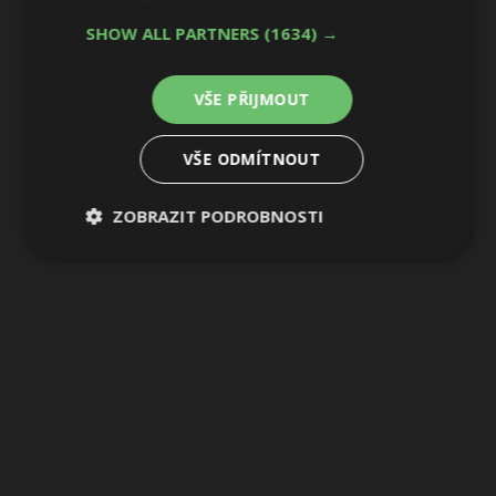
SHOW ALL PARTNERS
(1634) →
VŠE PŘIJMOUT
VŠE ODMÍTNOUT
ZOBRAZIT PODROBNOSTI
Nezbytně
Výkonové
Soubory
nutné
soubory
cílení
soubory
Funkční soubory
Nezařazené
soubory